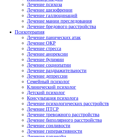
Лечение психоза
Лечение шизофрении
Лечение галлюцинаций
Лечение мании преследования
Лечение бредового расстройства
Психотерапия
Лечение панических атак
Лечение ОКР
Лечение стресса
Лечение анорексии
Лечение булимии
Лечение социопатии
Лечение раздражительности
Лечение депрессии
Семейный психолог
Клинический психолог
Детский психолог
Консультация психолога
Лечение психологических расстройств
Лечение ПТСР
Лечение тревожного расстройства
Лечение биполярного расстройства
Лечение сонливости
Лечение гиперактивности
Лечение паранойи