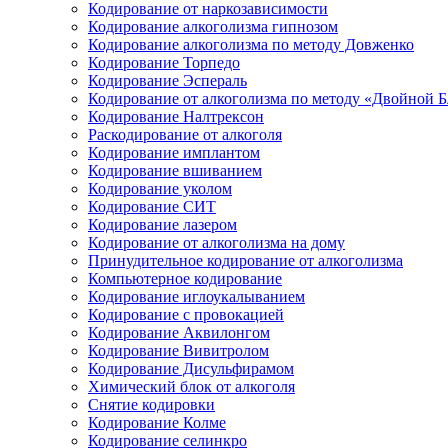
Кодирование от наркозависимости
Кодирование алкоголизма гипнозом
Кодирование алкоголизма по методу Довженко
Кодирование Торпедо
Кодирование Эспераль
Кодирование от алкоголизма по методу «Двойной 
Кодирование Налтрексон
Раскодирование от алкоголя
Кодирование имплантом
Кодирование вшиванием
Кодирование уколом
Кодирование СИТ
Кодирование лазером
Кодирование от алкоголизма на дому
Принудительное кодирование от алкоголизма
Компьютерное кодирование
Кодирование иглоукалыванием
Кодирование с провокацией
Кодирование Аквилонгом
Кодирование Вивитролом
Кодирование Дисульфирамом
Химический блок от алкоголя
Снятие кодировки
Кодирование Колме
Кодирование селинкро