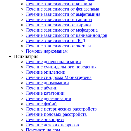
Лечение зависимости от кокаина
Лечение зависимости от феназепама
Лечение зависимости от амфетамина
Лечение зависимости от гашиша
Лечение зависимости от лирики
Лечение зависимости от мефедрона
Лечение зависимости от каннабиноидов
Лечение зависимости от ЛСД
Лечение зависимости от экстази
Помощь наркоманам
Психиатрия
Лечение деперсонализации
Лечение суицидального поведения
Лечение эпилепсии
Лечение синдрома Мюнхгаузена
Лечение дромомании
Лечение абулии
Лечение кататонии
Лечение дереализации
Лечение фобий
Лечение истерических расстройств
Лечение половых расстройств
Лечение энкопреза
Лечение детских неврозов
Психиатр на дом