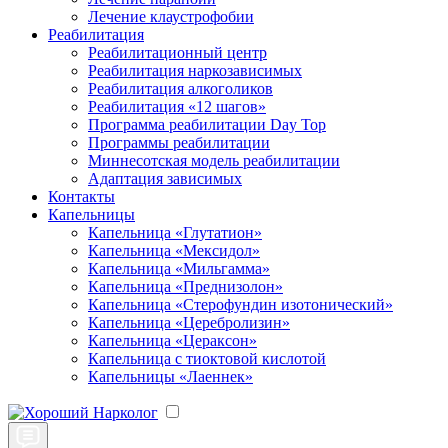
Лечение клаустрофобии
Реабилитация
Реабилитационный центр
Реабилитация наркозависимых
Реабилитация алкоголиков
Реабилитация «12 шагов»
Программа реабилитации Day Top
Программы реабилитации
Миннесотская модель реабилитации
Адаптация зависимых
Контакты
Капельницы
Капельница «Глутатион»
Капельница «Мексидол»
Капельница «Мильгамма»
Капельница «Преднизолон»
Капельница «Стерофундин изотонический»
Капельница «Церебролизин»
Капельница «Цераксон»
Капельница с тиоктовой кислотой
Капельницы «Лаеннек»