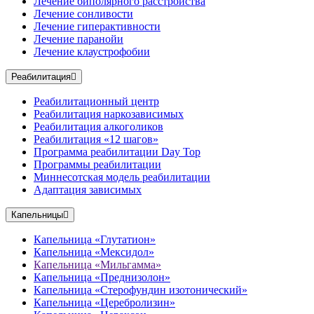
Лечение биполярного расстройства
Лечение сонливости
Лечение гиперактивности
Лечение паранойи
Лечение клаустрофобии
Реабилитация
Реабилитационный центр
Реабилитация наркозависимых
Реабилитация алкоголиков
Реабилитация «12 шагов»
Программа реабилитации Day Top
Программы реабилитации
Миннесотская модель реабилитации
Адаптация зависимых
Капельницы
Капельница «Глутатион»
Капельница «Мексидол»
Капельница «Мильгамма»
Капельница «Преднизолон»
Капельница «Стерофундин изотонический»
Капельница «Церебролизин»