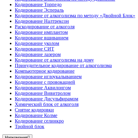
Кодирование Торпедо
Кодирование Эспераль
Кодирование от алкоголизма по методу «Двойной Блок»
Кодирование Налтрексон
Раскодирование от алкоголя
Кодирование имплантом
Кодирование вшиванием
Кодирование уколом
Кодирование СИТ
Кодирование лазером
Кодирование от алкоголизма на дому
Принудительное кодирование от алкоголизма
Компьютерное кодирование
Кодирование иглоукалыванием
Кодирование с провокацией
Кодирование Аквилонгом
Кодирование Вивитролом
Кодирование Дисульфирамом
Химический блок от алкоголя
Снятие кодировки
Кодирование Колме
Кодирование селинкро
Тройной блок
Наркомания