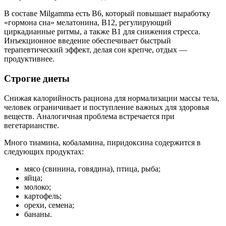
В составе Milgamma есть В6, который повышает выработку
«гормона сна» мелатонина, В12, регулирующий
циркадианные ритмы, а также В1 для снижения стресса.
Инъекционное введение обеспечивает быстрый
терапевтический эффект, делая сон крепче, отдых —
продуктивнее.
Строгие диеты
Снижая калорийность рациона для нормализации массы тела,
человек ограничивает и поступление важных для здоровья
веществ. Аналогичная проблема встречается при
вегетарианстве.
Много тиамина, кобаламина, пиридоксина содержится в
следующих продуктах:
мясо (свинина, говядина), птица, рыба;
яйца;
молоко;
картофель;
орехи, семена;
бананы.