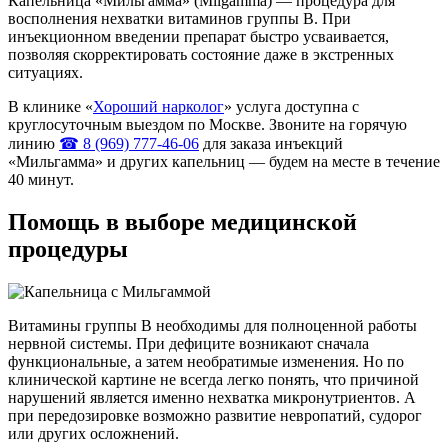
Капельница «Мильгамма» (Milgamma) — процедура для
восполнения нехватки витаминов группы В. При
инъекционном введении препарат быстро усваивается,
позволяя скорректировать состояние даже в экстренных
ситуациях.
В клинике «
Хороший нарколог
» услуга доступна с
круглосуточным выездом по Москве. Звоните на горячую
линию
☎ 8 (969) 777-46-06
для заказа инъекций
«Мильгамма» и других капельниц — будем на месте в течение
40 минут.
Помощь в выборе медицинской
процедуры
Витамины группы В необходимы для полноценной работы
нервной системы. При дефиците возникают сначала
функциональные, а затем необратимые изменения. Но по
клинической картине не всегда легко понять, что причиной
нарушений является именно нехватка микронутриентов. А
при передозировке возможно развитие невропатий, судорог
или других осложнений.