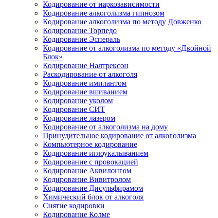
Кодирование от наркозависимости
Кодирование алкоголизма гипнозом
Кодирование алкоголизма по методу Довженко
Кодирование Торпедо
Кодирование Эспераль
Кодирование от алкоголизма по методу «Двойной
Блок»
Кодирование Налтрексон
Раскодирование от алкоголя
Кодирование имплантом
Кодирование вшиванием
Кодирование уколом
Кодирование СИТ
Кодирование лазером
Кодирование от алкоголизма на дому
Принудительное кодирование от алкоголизма
Компьютерное кодирование
Кодирование иглоукалыванием
Кодирование с провокацией
Кодирование Аквилонгом
Кодирование Вивитролом
Кодирование Дисульфирамом
Химический блок от алкоголя
Снятие кодировки
Кодирование Колме