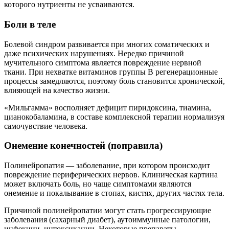
которого нутриенты не усваиваются.
Боли в теле
Болевой синдром развивается при многих соматических и
даже психических нарушениях. Нередко причиной
мучительного симптома является повреждение нервной
ткани. При нехватке витаминов группы В регенерационные
процессы замедляются, поэтому боль становится хронической,
влияющей на качество жизни.
«Мильгамма» восполняет дефицит пиридоксина, тиамина,
цианокобаламина, в составе комплексной терапии нормализуя
самочувствие человека.
Онемение конечностей (поправила)
Полинейропатия — заболевание, при котором происходит
повреждение периферических нервов. Клиническая картина
может включать боль, но чаще симптомами являются
онемение и покалывание в стопах, кистях, других частях тела.
Причиной полинейропатии могут стать прогрессирующие
заболевания (сахарный диабет), аутоиммунные патологии,
инфекции, интоксикации. Некоторые препараты,