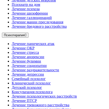
Лечение детских неврозов
Психиатр на дом
Лечение психоза
Лечение шизофрении
Лечение галлюцинаций
Лечение мании преследования
Лечение бредового расстройства
Психотерапия
Лечение панических атак
Лечение ОКР
Лечение стресса
Лечение анорексии
Лечение булимии
Лечение социопатии
Лечение раздражительности
Лечение депрессии
Семейный психолог
Клинический психолог
Детский психолог
Консультация психолога
Лечение психологических расстройств
Лечение ПТСР
Лечение тревожного расстройства