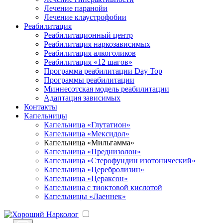
Лечение паранойи
Лечение клаустрофобии
Реабилитация
Реабилитационный центр
Реабилитация наркозависимых
Реабилитация алкоголиков
Реабилитация «12 шагов»
Программа реабилитации Day Top
Программы реабилитации
Миннесотская модель реабилитации
Адаптация зависимых
Контакты
Капельницы
Капельница «Глутатион»
Капельница «Мексидол»
Капельница «Мильгамма»
Капельница «Преднизолон»
Капельница «Стерофундин изотонический»
Капельница «Церебролизин»
Капельница «Цераксон»
Капельница с тиоктовой кислотой
Капельницы «Лаеннек»