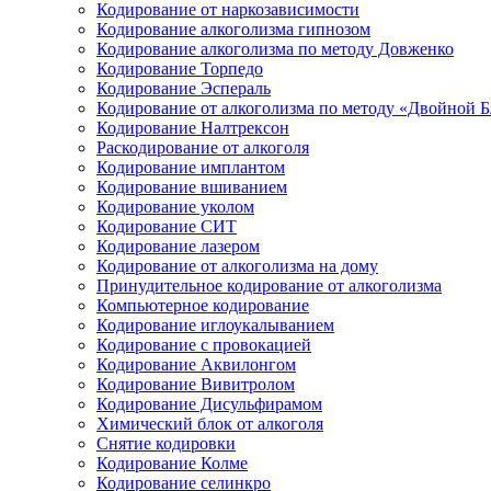
Кодирование от наркозависимости
Кодирование алкоголизма гипнозом
Кодирование алкоголизма по методу Довженко
Кодирование Торпедо
Кодирование Эспераль
Кодирование от алкоголизма по методу «Двойной 
Кодирование Налтрексон
Раскодирование от алкоголя
Кодирование имплантом
Кодирование вшиванием
Кодирование уколом
Кодирование СИТ
Кодирование лазером
Кодирование от алкоголизма на дому
Принудительное кодирование от алкоголизма
Компьютерное кодирование
Кодирование иглоукалыванием
Кодирование с провокацией
Кодирование Аквилонгом
Кодирование Вивитролом
Кодирование Дисульфирамом
Химический блок от алкоголя
Снятие кодировки
Кодирование Колме
Кодирование селинкро