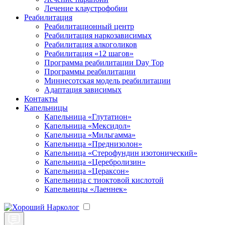
Лечение клаустрофобии
Реабилитация
Реабилитационный центр
Реабилитация наркозависимых
Реабилитация алкоголиков
Реабилитация «12 шагов»
Программа реабилитации Day Top
Программы реабилитации
Миннесотская модель реабилитации
Адаптация зависимых
Контакты
Капельницы
Капельница «Глутатион»
Капельница «Мексидол»
Капельница «Мильгамма»
Капельница «Преднизолон»
Капельница «Стерофундин изотонический»
Капельница «Церебролизин»
Капельница «Цераксон»
Капельница с тиоктовой кислотой
Капельницы «Лаеннек»