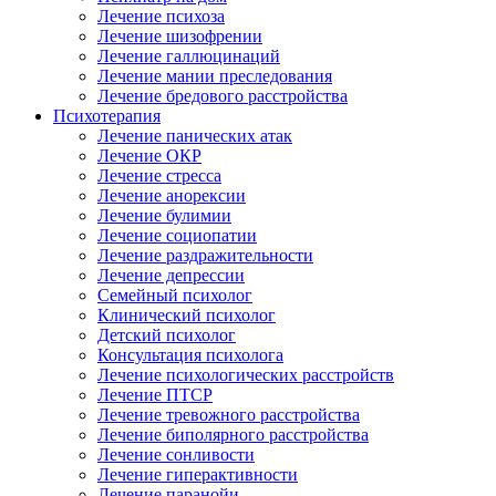
Лечение психоза
Лечение шизофрении
Лечение галлюцинаций
Лечение мании преследования
Лечение бредового расстройства
Психотерапия
Лечение панических атак
Лечение ОКР
Лечение стресса
Лечение анорексии
Лечение булимии
Лечение социопатии
Лечение раздражительности
Лечение депрессии
Семейный психолог
Клинический психолог
Детский психолог
Консультация психолога
Лечение психологических расстройств
Лечение ПТСР
Лечение тревожного расстройства
Лечение биполярного расстройства
Лечение сонливости
Лечение гиперактивности
Лечение паранойи